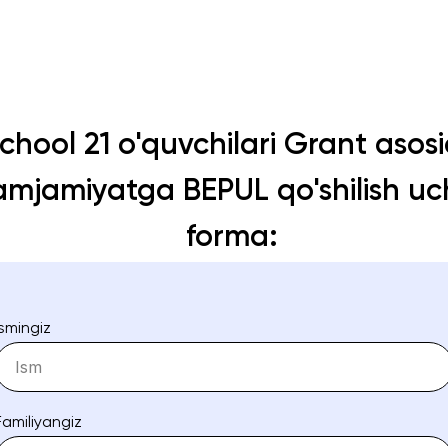
chool 21 o'quvchilari Grant asos
mjamiyatga BEPUL qo'shilish u
forma:
Ismingiz
Familiyangiz