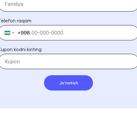
Telefon raqam
+998
Kupon kodni kiriting
Jo'natish