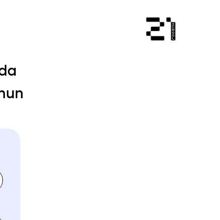
ida
chun