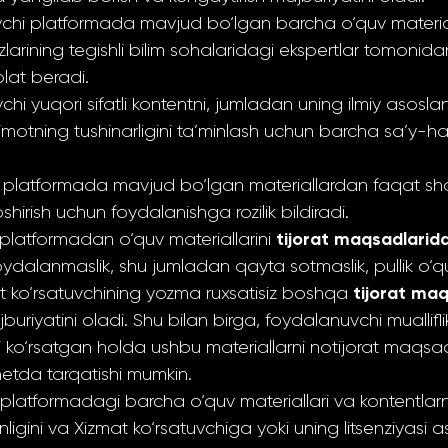
uvchi platformada mavjud bo‘lgan barcha o‘quv material
zlarining tegishli bilim sohalaridagi ekspertlar tomonida
olat beradi.
chi yuqori sifatli kontentni, jumladan uning ilmiy asosla
motning tushinarligini ta’minlash uchun barcha sa’y-h
 platformada mavjud bo‘lgan materiallardan faqat shax
hirish uchun foydalanishga rozilik bildiradi.
tijorat maqsadlarid
platformadan o‘quv materiallarini
oydalanmaslik, shu jumladan qayta sotmaslik, pullik o‘q
tijorat ma
at ko‘rsatuvchining yozma ruxsatisiz boshqa
uriyatini oladi. Shu bilan birga, foydalanuvchi muallifl
ko‘rsatgan holda ushbu materiallarni notijorat maqsad
netda tarqatishi mumkin.
latformadagi barcha o‘quv materiallari va kontentlarni
igini va Xizmat ko‘rsatuvchiga yoki uning litsenziyasi a