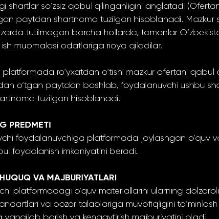
shartlar so‘zsiz qabul qilinganligini anglatadi (Ofertan
ilgan paytdan shartnoma tuzilgan hisoblanadi. Mazku
 nazarda tutilmagan barcha hollarda, tomonlar O‘zbekist
 ish muomalasi odatlariga rioya qiladilar.
platformada ro‘yxatdan o‘tishi mazkur ofertani qabul qi
dan o‘tgan paytdan boshlab, foydalanuvchi ushbu sha
artnoma tuzilgan hisoblanadi.
NG PREDMETI
atuvchi foydalanuvchiga platformada joylashgan o‘quv 
ul foydalanish imkoniyatini beradi.
G HUQUQ VA MAJBURIYATLARI
vchi platformadagi o‘quv materiallarini ularning dolzar
tandartlari va bozor talablariga muvofiqligini ta’minl
yangilab borish va kengaytirish majburiyatini oladi.