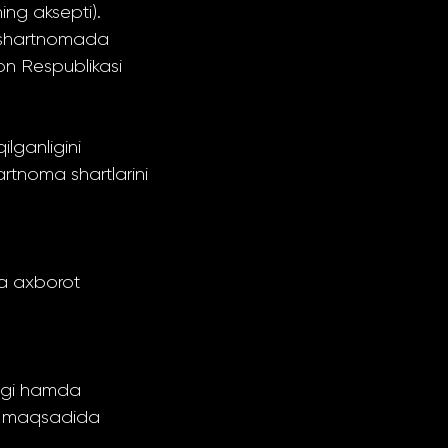
ing aksepti).
r shartnomada
on Respublikasi
lganligini
rtnoma shartlarini
va axborot
bligi hamda
ash maqsadida