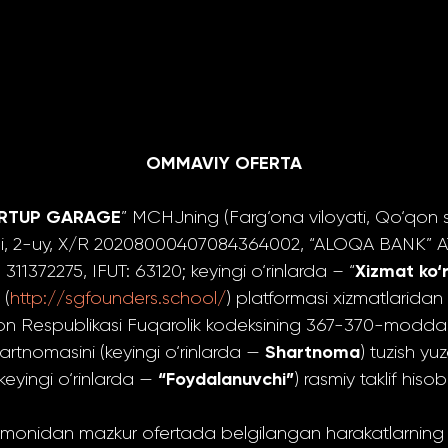
OMMAVIY OFERTA
RTUP GARAGE
” MCHJning (Farg‘ona viloyati, Qo‘qon sh
si, 2-uy, X/R 20208000407084364002, “ALOQA BANK” AT
Xizmat ko‘
311372275, IFUT: 63120; keyingi o‘rinlarda – “
(
http://sgfounders.school/
) platformasi xizmatlaridan
ton Respublikasi Fuqarolik kodeksining 367-370-modda
Shartnoma
hartnomasini (keyingi o‘rinlarda —
) tuzish yu
“Foydalanuvchi”
(keyingi o‘rinlarda —
) rasmiy taklif hiso
monidan mazkur ofertada belgilangan harakatlarning ba