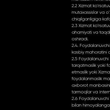
2.2 Xizmat ko‘rsat
mutaxassislar va o‘
chiqilganligiga kaf
2.3 Xizmat ko‘rsatuv
ahamiyati va taqdi
oshiradi.
2.4. Foydalanuvchi
kasbiy mahoratini os
2.5 Foydalanuvchi 
tarqatmaslik yoki f
etmaslik yoki Xizm
foydalanmaslik majb
axborot manbasini 
tarmoqlar va Inter
2.6 Foydalanuvchi p
bilan himoyalanganl