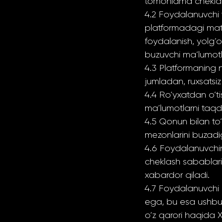
tomonlama cheklas
4.2 Foydalanuvchi 
platformadagi mater
foydalanish, yolg’
buzuvchi ma’lumotla
4.3 Platformaning n
jumladan, ruxsatsiz 
4.4 Ro‘yxatdan o‘ti
ma’lumotlarni taqdi
4.5 Qonun bilan to‘
mezonlarini buzad
4.6 Foydalanuvchin
cheklash sabablari
xabardor qiladi.
4.7 Foydalanuvchi 
ega, bu esa ushbu 
o‘z qarori haqida 