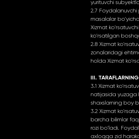
yurituvchi subyektla
2.7 Foydalanuvchi 
masalalar bo‘yicha
Xizmat ko‘rsatuvch
ko‘rsatilgan boshqa
2.8 Xizmat ko‘rsatu
zonalaridagi ehtimo
holda Xizmat ko‘rs
III. TARAFLARNIN
3.1 Xizmat ko‘rsat
natijasida yuzaga k
shaxslarning boy b
3.2 Xizmat ko‘rsatu
barcha bilimlar fa
rozi bo‘ladi. Foyd
axloqqa zid harakatl