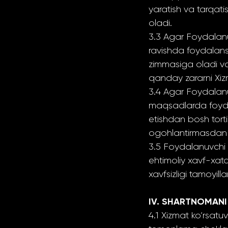
yaratish va tarqati
oladi.
3.3 Agar Foydalan
ravishda foydalans
zimmasiga oladi va
qanday zararni Xiz
3.4 Agar Foydalanu
maqsadlarda foydal
etishdan bosh torti
ogohlantirmasdan t
3.5 Foydalanuvchi 
ehtimoliy xavf-xat
xavfsizligi tamoyill
IV. SHARTNOMANI
4.1 Xizmat ko‘rsatu