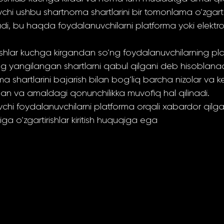
vchi ushbu shartnoma shartlarini bir tomonlama o‘zgarti
di, bu haqda foydalanuvchilarni platforma yoki elektr
ishlar kuchga kirgandan so‘ng foydalanuvchilarning p
ing yangilangan shartlarni qabul qilgani deb hisoblanad
 shartlarini bajarish bilan bog‘liq barcha nizolar va ke
ilan va amaldagi qonunchilikka muvofiq hal qilinadi.
uvchi foydalanuvchilarni platforma orqali xabardor qilg
ga o‘zgartirishlar kiritish huquqiga ega