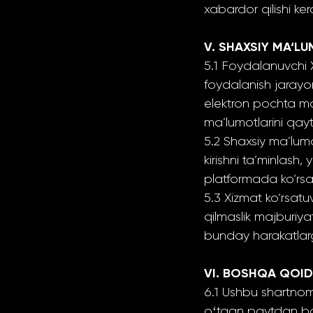
xabardor qilishi ker
V. SHAXSIY MA‘L
5.1 Foydalanuvchi 
foydalanish jarayon
elektron pochta manz
ma’lumotlarini qayt
5.2 Shaxsiy ma’lum
kirishni ta’minlash,
platformada ko‘rsat
5.3 Xizmat ko‘rsatu
qilmaslik majburiya
bunday harakatlarga
VI. BOSHQA QOI
6.1 Ushbu shartno
oʻtgan paytdan bo