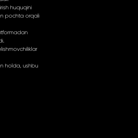
rish huquqini
on pochta orqali
latformadan
i.
lishmovchiliklar
an holda, ushbu