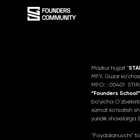
STA
Mazkur hujjat “
MFY, Guzar ko‘cha
MFO: : 00401 STIR: 
“Founders School”
bo’yicha O‘zbekis
xizmat ko‘rsatish s
yuridik shaxslarga 
“Foydalanuvchi” to