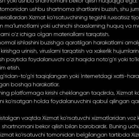
h yoki ushbu shartnomani bekor qilish huquqiga ega:
tomonidan ushbu shartnoma shartlarini buzish, shu ju
iallardan Xizmat ko‘rsatuvchining tegishli ruxsatisiz t
on ma’lumotlarni yoki uchinchi shaxslarning huquq va ma
rni o‘z ichiga olgan materiallarni tarqatish.
ormal ishlashini buzishga qaratilgan harakatlarni amalg
kirishga urinish, viruslarni tarqatish va xakerlik hujumlari
sh paytida foydalanuvchi o‘zi haqida noto‘g’ri yoki to‘
m etish.
g’ridan-to‘g’ri taqiqlangan yoki Internetdagi xatti-hara
igan boshqa harakatlar.
ing platformaga kirishi cheklangan taqdirda, Xizmat ko
ni ko‘rsatgan holda foydalanuvchini qabul qilingan qa
istalgan vaqtda Xizmat ko‘rsatuvchi xizmatlaridan voz
shartnomani bekor qilish bilan barobardir. Buning uc
Xizmat ko‘rsatuvchi tomonidan belgilangan tartibda Xiz