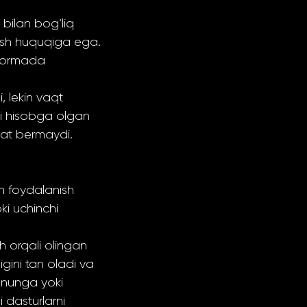
bilan bog‘liq
lish huquqiga ega.
tformada
, lekin vaqt
ini hisobga olgan
lat bermaydi.
n foydalanish
ki uchinchi
h orqali olingan
gini tan oladi va
onunga yoki
i dasturlarni