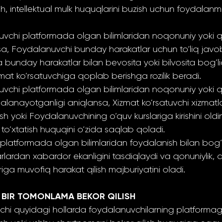
sh, intellektual mulk huquqlarini buzish uchun foydalanma
uvchi platformada olgan bilimlaridan noqonuniy yoki 
a, Foydalanuvchi bunday harakatlar uchun to‘liq javobg
 bunday harakatlar bilan bevosita yoki bilvosita bog’l
mat ko‘rsatuvchiga qoplab berishga rozilik beradi.
vchi platformada olgan bilimlaridan noqonuniy yoki 
anayotganligi aniqlansa, Xizmat ko‘rsatuvchi xizmatl
sh yoki Foydalanuvchining o‘quv kurslariga kirishini old
o‘xtatish huquqini o‘zida saqlab qoladi.
platformada olgan bilimlaridan foydalanish bilan bog‘
arlardan xabardor ekanligini tasdiqlaydi va qonuniylik,
ariga muvofiq harakat qilish majburiyatini oladi.
 BIR TOMONLAMA BEKOR QILISH
vchi quyidagi hollarda foydalanuvchilarning platformaga 