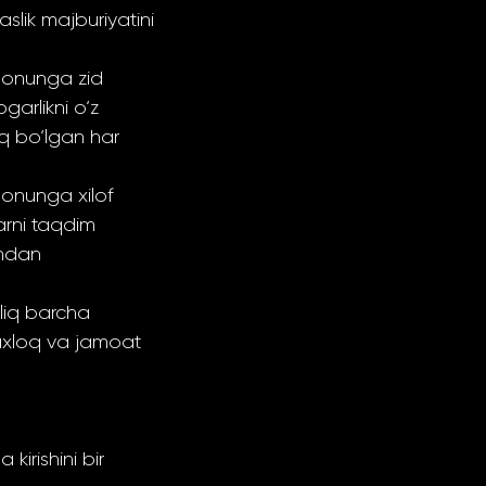
slik majburiyatini
qonunga zid
arlikni o‘z
iq bo‘lgan har
qonunga xilof
arni taqdim
indan
liq barcha
 axloq va jamoat
kirishini bir