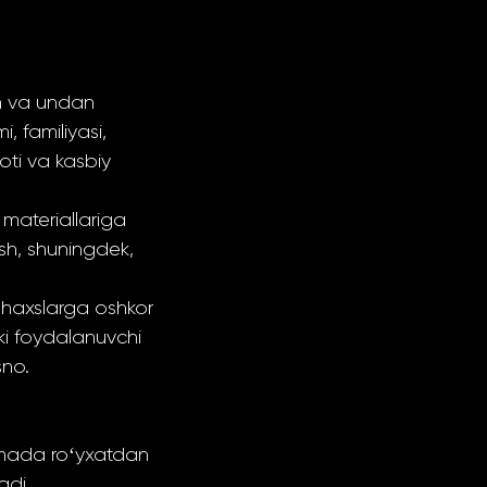
sh va undan
, familiyasi,
moti va kasbiy
materiallariga
tish, shuningdek,
 shaxslarga oshkor
oki foydalanuvchi
sno.
rmada roʻyxatdan
adi.