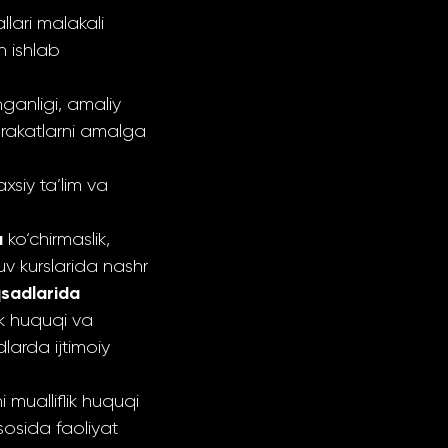
lari malakali
n ishlab
nganligi, amaliy
arakatlarni amalga
siy ta’lim va
a
ko‘chirmaslik,
uv kurslarida nashr
qsadlarida
ik huquqi va
larda ijtimoiy
 mualliflik huquqi
sosida faoliyat