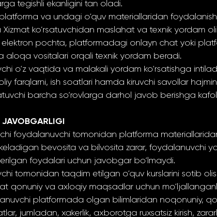
rga tegishli ekanligini tan oladi.
platforma va undagi o‘quv materiallaridan foydalanish 
 Xizmat ko‘rsatuvchidan maslahat va texnik yordam o
i elektron pochta, platformadagi onlayn chat yoki pla
 aloqa vositalari orqali texnik yordam beradi.
vchi o‘z vaqtida va malakali yordam ko‘rsatishga intiladi
liy farqlarni, ish soatlari hamda kiruvchi savollar hajm
atuvchi barcha so‘rovlarga darhol javob berishga kafo
G JAVOBGARLIGI
uvchi foydalanuvchi tomonidan platforma materiallarida
eladigan bevosita va bilvosita zarar, foydalanuvchi yo
erilgan foydalari uchun javobgar bo‘lmaydi.
vchi tomonidan taqdim etilgan o‘quv kurslarini sotib olis
qat qonuniy va axloqiy maqsadlar uchun mo‘ljallanganli
alanuvchi platformada olgan bilimlaridan noqonuniy, q
ar, jumladan, xakerlik, axborotga ruxsatsiz kirish, zararl