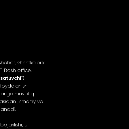
ahar, G‘ishtko‘prik
 Bosh office,
rsatuvchi
”)
 foydalanish
lariga muvofiq
zasidan jismoniy va
blanadi.
jarilishi, u