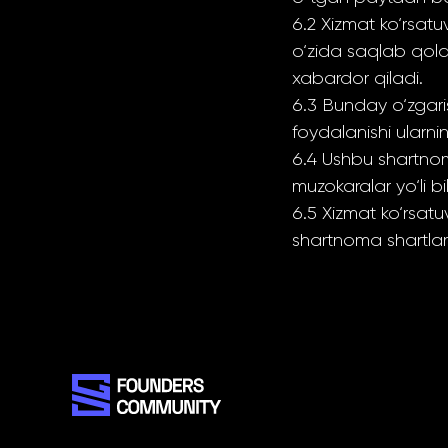
6.2 Xizmat ko‘rsatu
o‘zida saqlab qola
xabardor qiladi.
6.3 Bunday o‘zgar
foydalanishi ularn
6.4 Ushbu shartnoma
muzokaralar yo‘li b
6.5 Xizmat ko‘rsat
shartnoma shartlari