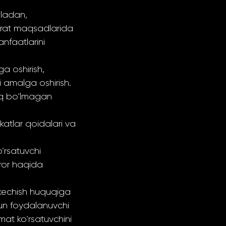
mladan,
ijorat maqsadlarida
nfaatlarini
a oshirish,
ni amalga oshirish.
liq bo‘lmagan
katlar qoidalari va
‘rsatuvchi
ror haqida
 kechish huquqiga
hun foydalanuvchi
mat ko‘rsatuvchini