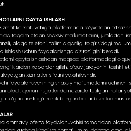
ak.
UMOTLARNI QAYTA ISHLASH
Xizmat ko‘rsatuvchiga platformada ro‘yxatdan o‘tkazi
ida taqdim etgan shaxsiy ma’lumotlarini, jumladan, ismi
ili, aloqa telefoni, ta’lim olganligi to‘g’risidagi ma‘lu
a ishlash uchun foydalanishga o‘z roziligini beradi.
otlarni qayta ishlashdan maqsad platformadagi o‘quv 
 yangiliklardan xabardor qilish, o‘quv jarayonini tashkil e
ilayotgan xizmatlar sifatini yaxshilashdir.
vchi foydalanuvchining shaxsiy ma’lumotlarini uchinchi
tini oladi, qonun hujjatlarida nazarda tutilgan hollar y
 to‘g’ridan-to‘g’ri rozilik bergan hollar bundan musta
DALAR
ma ommaviy oferta foydalanuvchisi tomonidan platfo
shlab kuchga kiradi va nomaʼlum muddatga amal qil