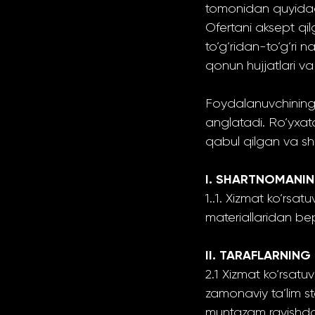
tomonidan quyidagi 
Ofertani aksept q
to‘g‘ridan-to‘g‘ri
qonun hujjatlari va
Foydalanuvchining 
anglatadi. Ro‘yxat
qabul qilgan va sh
I. SHARTNOMANI
1..1. Xizmat ko‘rs
materiallaridan bep
II. TARAFLARNIN
2.1 Xizmat ko‘rsatu
zamonaviy ta’lim s
muntazam ravishda 