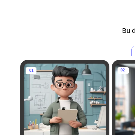
Yangi startap boshlamoqchi
Ta
bo'lganlar:
tadb
Startap asoslarini o'rganishni istagan
O'z bizneslarini 
shaxslar
imkoniyatlar ya
tad
N