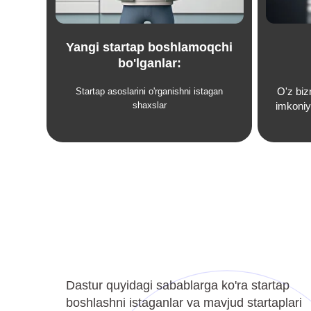
Dastur quyidagi sabablarga ko'ra startap
boshlashni istaganlar va mavjud startaplari
uchun bilimlarini oshirishni xohlaydiganlar
uchun foydali
G’oya yaratish va biznes
modelini shakllantirish
Dasturda g‘oya yaratish va tasdiqlash texnikalari,