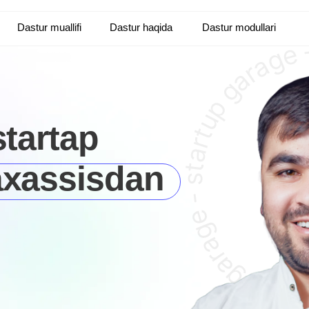
ur muallifi
Dastur haqida
Dastur modullari
Afzalliklar
rtap
assisdan