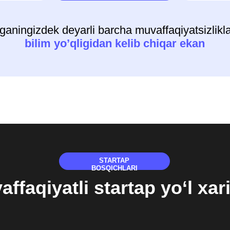
STARTAP
BOSQICHLARI
qiyatli startap yo‘l xaritasi
💸
📈
Investitsiyalarni
Masshta
jalb qilish
va o'sis
5/8
7/8
✊
🚀
Jamoani
Mahsulot/xizmatni
shakllantirish
ishga tushirish
4/8
6/8