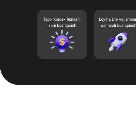
B
Bu dastur 
02
01