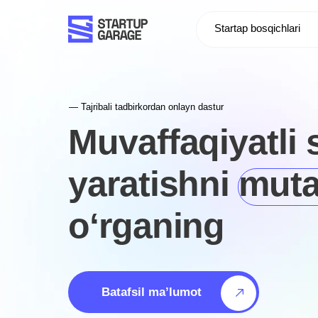
Startap bosqichlari
Dast
— Tajribali tadbirkordan onlayn dastur
Muvaffaqiyatli sta
yaratishni mutax
o‘rganing
Batafsil ma’lumot