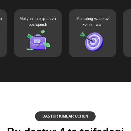
DASTUR KIMLAR UCHUN
u dastur 4 ta toifadagi
odamlar uchun
aniq siz uchun, agar shular qatoriga kirsangiz
03