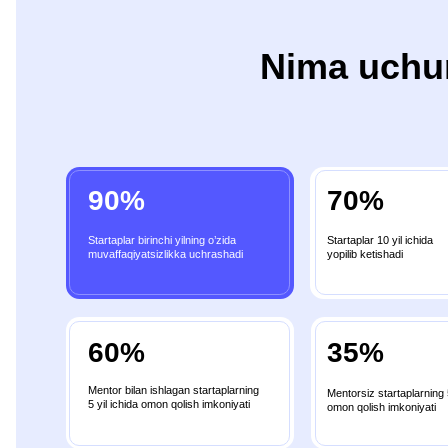
90%
70%
Startaplar birinchi yilning o’zida
Startaplar 10 yil ichida
muvaffaqiyatsizlikka uchrashadi
yopilib ketishadi
60%
35%
Mentor bilan ishlagan startaplarning
Mentorsiz startaplarning 5 yil ichida
5 yil ichida omon qolish imkoniyati
omon qolish imkoniyati
*Ko’rib turgani