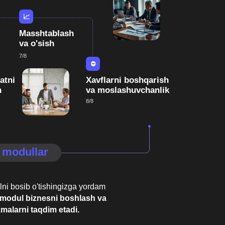
hingizga yordam
ni boshlash va
m etadi.
a
Biznes-analitiki
ko’nikmasi