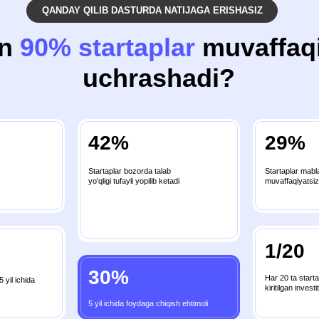
uchrashadi?
42%
29%
Startaplar bozorda talab
Startaplar mablag' yetishmasligi tufayli
yo'qligi tufayli yopilib ketadi
muvaffaqiyatsizlikka uchrashadi
1/20
30%
Har 20 ta startapdan 1 tasigina
kiritilgan investitsiyani oqlaydi
5 yil ichida foydaga chiqish ehtimoli
ngizdek deyarli barcha muvaffaqiyatsizliklar
maxsus
bilim yo’qligidan kelib chiqar ekan