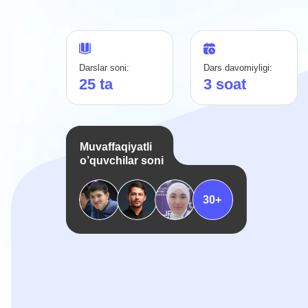
Darslar soni:
Dars davomiyligi:
Amal
25 ta
3 soat
6 
Muvaffaqiyatli
o’quvchilar soni
30+
Nima uchun
9