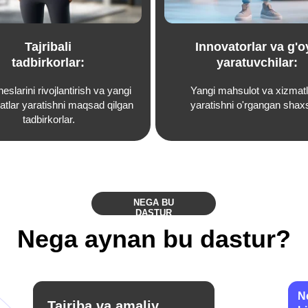
Networking va mu
Tajriba va amaliy
hikoyalari
bilimlar
O‘zbekistondagi muvaf
mentorlar bilan aloqal
Dastur mutaxassisi IT sohasida 8 yillik
topishga yordam beri
tajribaga ega bo‘lib, o‘z bilimini real
misollar bilan o‘rgatadi, startap
dunyosiga chuqur kirib borishga yordam
beradi.
Yuridik, operatsion va o‘
strategiyalari
Dastur biznesning yuridik jihatl
startapni o‘stirish va kengayti
o‘rgatadi
Jamoa tuzish va mahsulot
rivojlantirish
Dastur jamoa tuzishning asosiy jihatlarini,