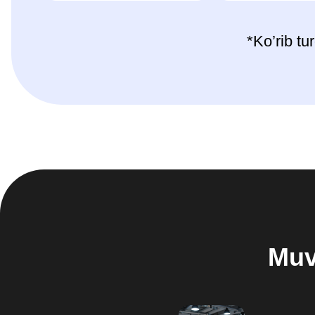
Muvaffa
🔍
📋
Bozorni tahlil
Biznes-reja
qilish
tuzish
1/8
3/8
🧠
Biznes g'oyasini
ishlab chiqish
2/8