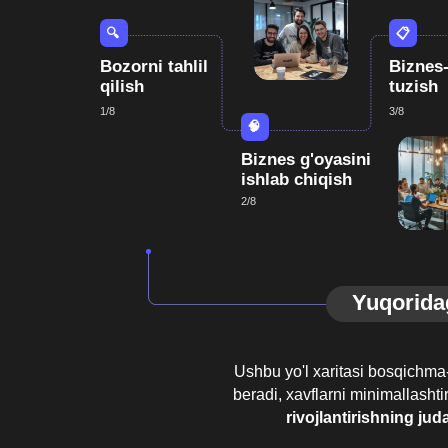
Yuqoridagi ha
Ushbu yo'l xaritasi bosqichma-bosqich
beradi, xavflarni minimallashtiradi va
rivojlantirishning juda muhim
Tadbirkordek fikrlash,
Loyihalarni va jamoani
riskni boshqarish.
samarali boshqarish