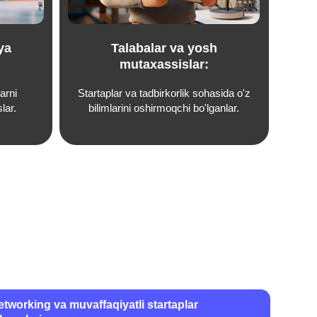
vaffaqiyatli startaplar
faqiyatli startaplar misollari,
arni o‘rnatish va kerakli kontaktlarni
ladi
sish
arini tushuntiradi va
rish uchun strategiyalarni