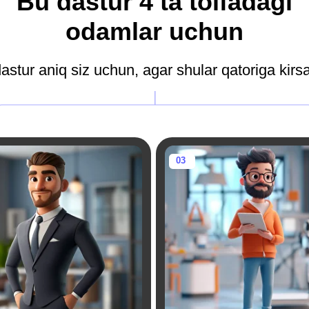
jribali
Innovatorlar va g'oya
irkorlar:
yaratuvchilar:
rivojlantirish va yangi
Yangi mahsulot va xizmatlarni
ratishni maqsad qilgan
yaratishni o'rgangan shaxslar.
birkorlar.
NEGA BU
DASTUR
ega aynan bu dastur?