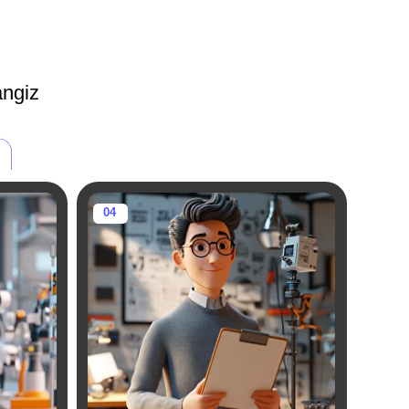
Talabalar va yosh
mutaxassislar:
Startaplar va tadbirkorlik sohasida o'z
bilimlarini oshirmoqchi bo'lganlar.