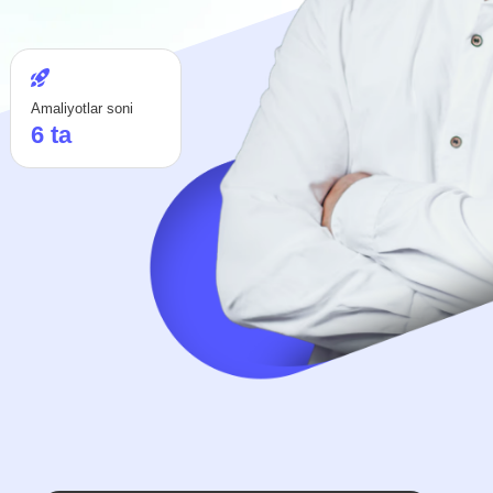
iyotlar soni
ta
QANDAY QILIB DASTURDA NATIJAGA ERISHASIZ
0% startaplar
muvaffaqiyatsiz