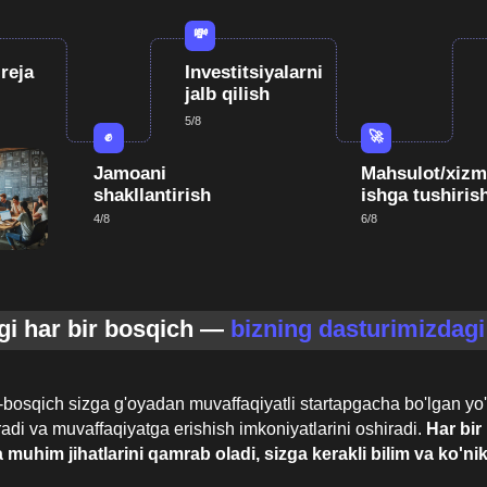
r bir bosqich —
bizning dasturimizdagi modullar
 sizga g'oyadan muvaffaqiyatli startapgacha bo'lgan yo'lni bosib o'tis
 muvaffaqiyatga erishish imkoniyatlarini oshiradi.
Har bir modul biznes
 jihatlarini qamrab oladi, sizga kerakli bilim va ko'nikmalarni taqdi
Moliyani jalb qilish va
Marketing va sotuv
Kommunikatsiya v
boshqarish
ko’nikmalari
netvorking