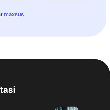
blash
h
⛔️
Xavflarni boshqarish
va moslashuvchanlik
8/8