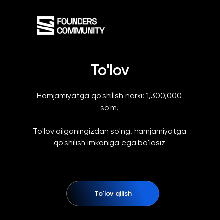
To'lov
Hamjamiyatga qo'shilish narxi: 1,300,000
so'm.
To'lov qilganingizdan so'ng, hamjamiyatga
qo'shilish imkoniga ega bo'lasiz
To'lov qilish