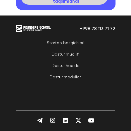
taqsimlandi
+998 78 113 71 72
Startap bosqichlari
Dastur muallifi
Dastur haqida
Dastur modullari