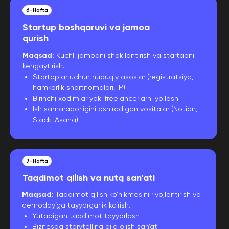
6-Hafta
Startup boshqaruvi va jamoa
qurish
Maqsad:
Kuchli jamoani shakllantirish va startapni
kengaytirish.
Startaplar uchun huquqiy asoslar (registratsiya,
hamkorlik shartnomalari, IP)
Birinchi xodimlar yoki freelancerlarni yollash
Ish samaradorligini oshiradigan vositalar (Notion,
Slack, Asana)
7-Hafta
Taqdimot qilish va nutq san’ati
Maqsad:
Taqdimot qilish ko‘nikmasini rivojlantirish va
demoday’ga tayyorgarlik ko‘rish.
Yutadigan taqdimot tayyorlash
Biznesda storytelling qila olish san’ati