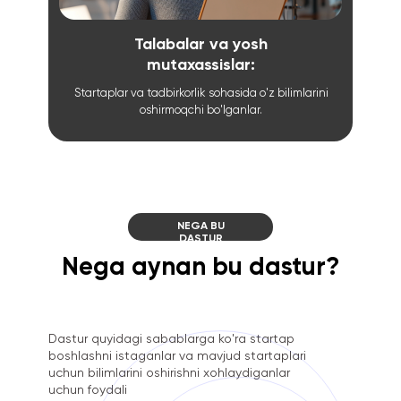
Talabalar va yosh
mutaxassislar:
Startaplar va tadbirkorlik sohasida o'z bilimlarini
oshirmoqchi bo'lganlar.
NEGA BU
DASTUR
Nega aynan bu dastur?
Dastur quyidagi sabablarga ko'ra startap
boshlashni istaganlar va mavjud startaplari
uchun bilimlarini oshirishni xohlaydiganlar
uchun foydali