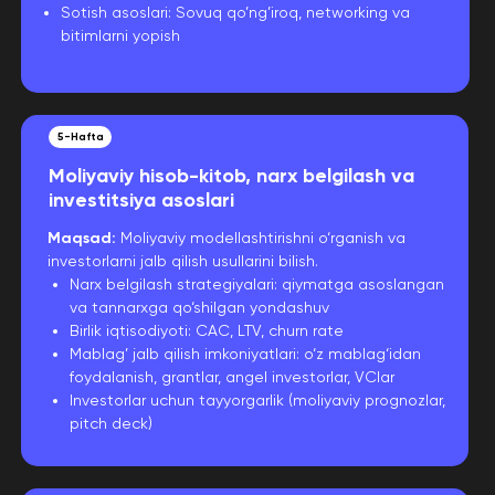
Sotish asoslari: Sovuq qo’ng’iroq, networking va
bitimlarni yopish
5-Hafta
Moliyaviy hisob-kitob, narx belgilash va
investitsiya asoslari
Maqsad:
Moliyaviy modellashtirishni o‘rganish va
investorlarni jalb qilish usullarini bilish.
Narx belgilash strategiyalari: qiymatga asoslangan
va tannarxga qo‘shilgan yondashuv
Birlik iqtisodiyoti: CAC, LTV, churn rate
Mablag’ jalb qilish imkoniyatlari: o‘z mablag‘idan
foydalanish, grantlar, angel investorlar, VClar
Investorlar uchun tayyorgarlik (moliyaviy prognozlar,
pitch deck)