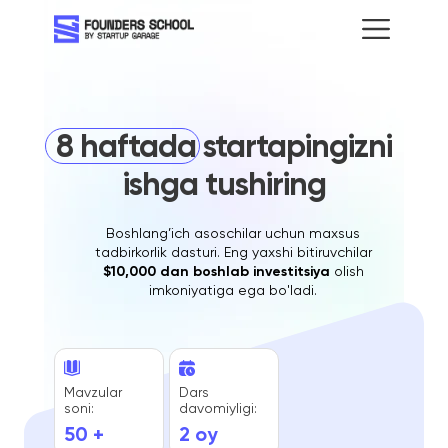
8 haftada startapingizni
ishga tushiring
Boshlang’ich asoschilar uchun maxsus
tadbirkorlik dasturi. Eng yaxshi bitiruvchilar
$10,000 dan boshlab investitsiya
olish
imkoniyatiga ega bo'ladi.
Mavzular
Dars
soni:
davomiyligi:
50 +
2 oy