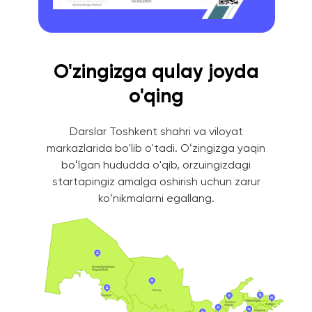
O'zingizga qulay joyda
o'qing
Darslar Toshkent shahri va viloyat
markazlarida bo'lib o'tadi. Oʻzingizga yaqin
boʻlgan hududda o'qib, orzuingizdagi
Batafsil ma’lumot
startapingiz amalga oshirish uchun zarur
koʻnikmalarni egallang.