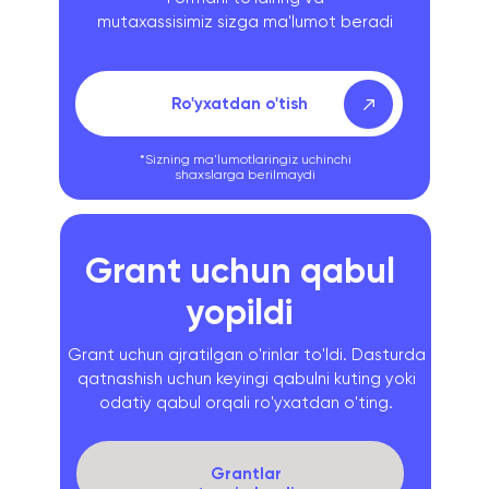
mutaxassisimiz sizga ma'lumot beradi
Ro'yxatdan o'tish
*Sizning ma'lumotlaringiz uchinchi
shaxslarga berilmaydi
Grant uchun qabul
yopildi
Grant uchun ajratilgan o'rinlar to'ldi. Dasturda
qatnashish uchun keyingi qabulni kuting yoki
odatiy qabul orqali ro'yxatdan o'ting.
Grantlar