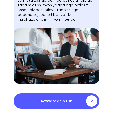
va mutaxassislardan iborat hay’at oldida
taqdim etish imkoniyatiga ega bo‘lasiz.
Ushbu qiziqarli oflayn tadbir sizga
bebaho tajriba, e’tibor va fikr-
mulohazalar olish imkonini beradi.
Ro’yxatdan o’tish