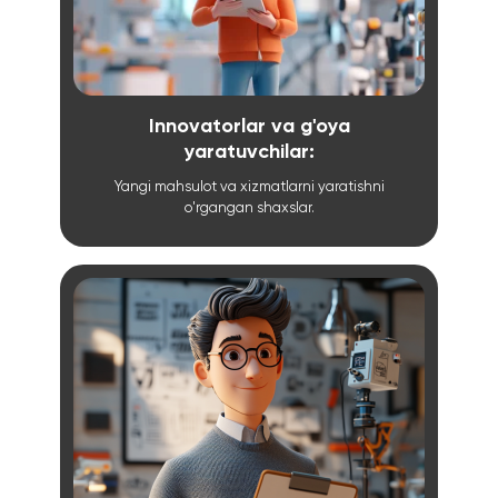
Innovatorlar va g'oya
yaratuvchilar:
Yangi mahsulot va xizmatlarni yaratishni
o'rgangan shaxslar.
04