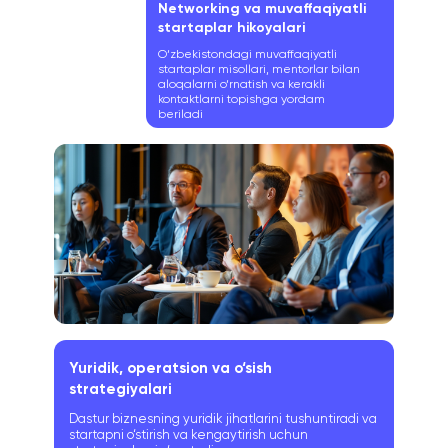
Networking va muvaffaqiyatli
startaplar hikoyalari
O‘zbekistondagi muvaffaqiyatli
startaplar misollari, mentorlar bilan
aloqalarni o‘rnatish va kerakli
kontaktlarni topishga yordam
beriladi
Yuridik, operatsion va o‘sish
strategiyalari
Dastur biznesning yuridik jihatlarini tushuntiradi va
startapni o‘stirish va kengaytirish uchun