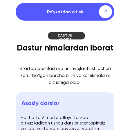
Ro’yxatdan o’tish
DASTUR
HAQIDA
Dastur nimalardan iborat
Startap boshlash va uni rivojlantirish uchun
zarur bo'lgan barcha bilim va ko'nikmalarni
o'z ichiga oladi.
Asosiy darslar
Har hafta 2 marta oflayn tarzda
o'tkaziladigan ushbu darslar startapingiz
yo‘lida mustahkam poydevor yaratish