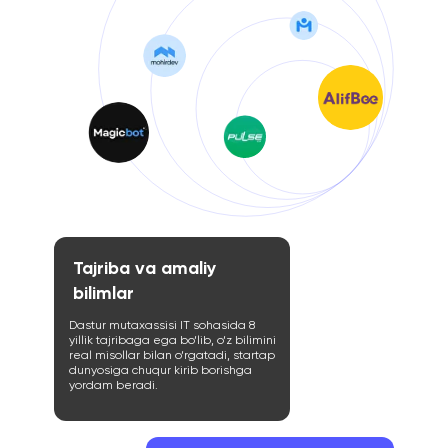
Tajriba va amaliy
bilimlar
Dastur mutaxassisi IT sohasida 8
yillik tajribaga ega bo‘lib, o‘z bilimini
real misollar bilan o‘rgatadi, startap
dunyosiga chuqur kirib borishga
yordam beradi.