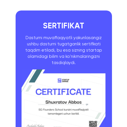
SERTIFIKAT
Dasturni muvaffaqiyatli yakunlasangiz
ushbu dasturni tugatganlik sertifikati
taqdim etiladi, bu esa sizning startap
olamidagi bilim va ko'nikmalaringizni
tasdiqlaydi.