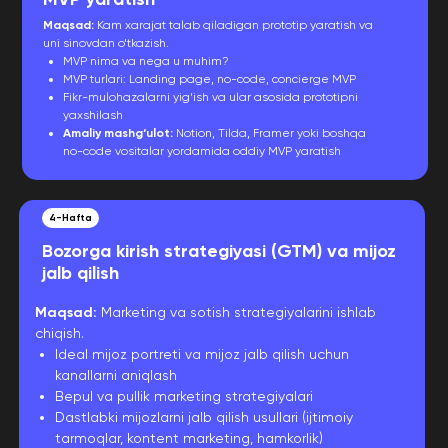
Maqsad:
Kam xarajat talab qiladigan prototip yaratish va
uni sinovdan o‘tkazish.
MVP nima va nega u muhim?
MVP turlari: Landing page, no-code, concierge MVP
Fikr-mulohazalarni yig‘ish va ular asosida prototipni
yaxshilash
Amaliy mashg‘ulot:
Notion, Tilda, Framer yoki boshqa
no-code vositalar yordamida oddiy MVP yaratish
4-Hafta
Bozorga kirish strategiyasi (GTM) va mijoz
jalb qilish
Maqsad:
Marketing va sotish strategiyalarini ishlab
chiqish.
Ideal mijoz portreti va mijoz jalb qilish uchun
kanallarni aniqlash
Bepul va pullik marketing strategiyalari
Dastlabki mijozlarni jalb qilish usullari (ijtimoiy
tarmoqlar, kontent marketing, hamkorlik)