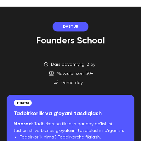
DASTUR
Founders School
Dars davomiyligi 2 oy
Mavzular soni 50+
Demo day
1-Hafta
Tadbirkorlik va g’oyani tasdiqlash
Maqsad:
Tadbirkorcha fikrlash qanday bo’lishini
tushunish va biznes g‘oyalarini tasdiqlashni o’rganish.
Tadbirkorlik nima? Tadbirkorcha fikrlash,