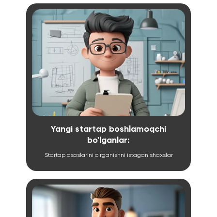
01
Yangi startap boshlamoqchi
bo'lganlar:
Startap asoslarini o'rganishni istagan shaxslar
02