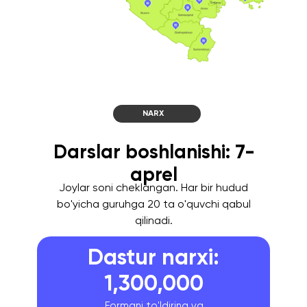
NARX
Darslar boshlanishi: 7-
aprel
Joylar soni cheklangan. Har bir hudud
bo'yicha guruhga 20 ta o'quvchi qabul
qilinadi.
Dastur narxi:
1,300,000
Formani to'ldiring va