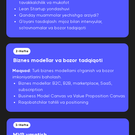
tavakkalchilik va mukofot
Lean Startup yondashuvi
Qanday muammolar yechishga arziydi?
G‘oyani tasdiqlash: mijoz bilan intervyular,
so‘rovnomalar va bozor tadqiqoti
2-Hafta
Biznes modellar va bozor tadqiqoti
Maqsad:
Turli biznes modellarni o‘rganish va bozor
imkoniyatlarini baholash.
Biznes modellar: B2C, B2B, marketplace, SaaS,
subscription
Business Model Canvas va Value Proposition Canvas
Raqobatchilar tahlili va positioning
3-Hafta
MVP yaratish